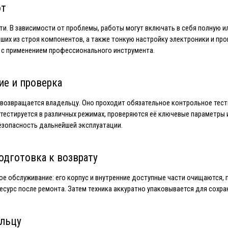
от
ти. В зависимости от проблемы, работы могут включать в себя полную и
едших из строя компонентов, а также тонкую настройку электроники и пр
 с применением профессионального инструмента.
ие и проверка
 возвращается владельцу. Оно проходит обязательное контрольное тести
 тестируется в различных режимах, проверяются её ключевые параметры 
езопасность дальнейшей эксплуатации.
одготовка к возврату
е обслуживание: его корпус и внутренние доступные части очищаются, 
сурс после ремонта. Затем техника аккуратно упаковывается для сохран
ельцу