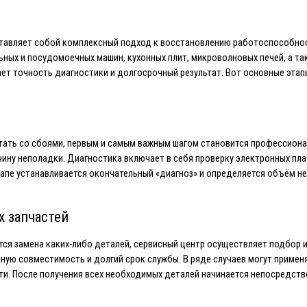
тавляет собой комплексный подход к восстановлению работоспособност
ных и посудомоечных машин, кухонных плит, микроволновых печей, а так
ет точность диагностики и долгосрочный результат. Вот основные этап
ботать со сбоями, первым и самым важным шагом становится профессиона
у неполадки. Диагностика включает в себя проверку электронных плат 
этапе устанавливается окончательный «диагноз» и определяется объём н
х запчастей
ется замена каких-либо деталей, сервисный центр осуществляет подбор 
ную совместимость и долгий срок службы. В ряде случаев могут применя
сти. После получения всех необходимых деталей начинается непосредств